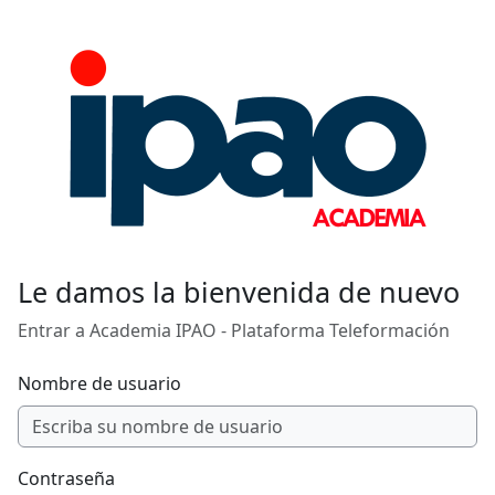
Salta al contenido principal
Le damos la bienvenida de nuevo
Entrar a Academia IPAO - Plataforma Teleformación
Nombre de usuario
Contraseña