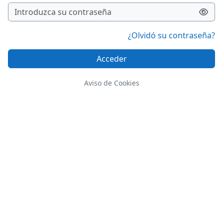
¿Olvidó su contraseña?
Acceder
Aviso de Cookies