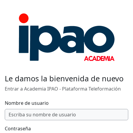
Salta al contenido principal
Le damos la bienvenida de nuevo
Entrar a Academia IPAO - Plataforma Teleformación
Nombre de usuario
Contraseña