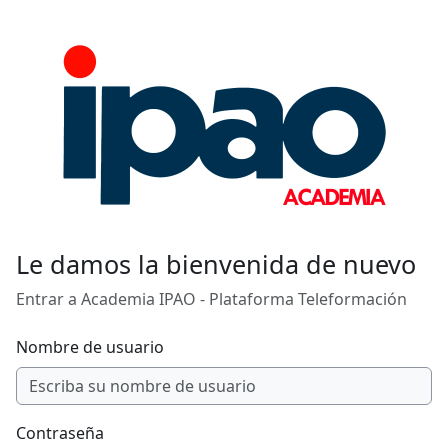
Salta al contenido principal
Le damos la bienvenida de nuevo
Entrar a Academia IPAO - Plataforma Teleformación
Nombre de usuario
Contraseña